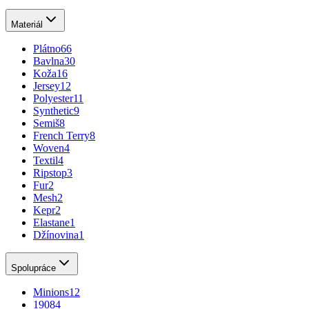
Materiál
Plátno
66
Bavlna
30
Koža
16
Jersey
12
Polyester
11
Synthetic
9
Semiš
8
French Terry
8
Woven
4
Textil
4
Ripstop
3
Fur
2
Mesh
2
Kepr
2
Elastane
1
Džínovina
1
Spolupráce
Minions
12
1908
4