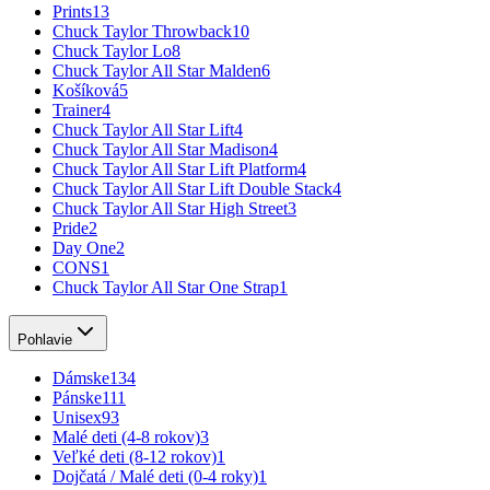
Prints
13
Chuck Taylor Throwback
10
Chuck Taylor Lo
8
Chuck Taylor All Star Malden
6
Košíková
5
Trainer
4
Chuck Taylor All Star Lift
4
Chuck Taylor All Star Madison
4
Chuck Taylor All Star Lift Platform
4
Chuck Taylor All Star Lift Double Stack
4
Chuck Taylor All Star High Street
3
Pride
2
Day One
2
CONS
1
Chuck Taylor All Star One Strap
1
Pohlavie
Dámske
134
Pánske
111
Unisex
93
Malé deti (4-8 rokov)
3
Veľké deti (8-12 rokov)
1
Dojčatá / Malé deti (0-4 roky)
1