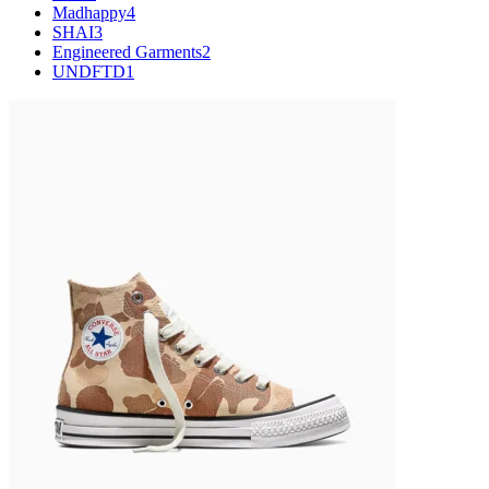
Madhappy
4
SHAI
3
Engineered Garments
2
UNDFTD
1