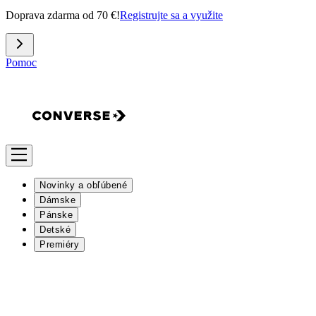
Doprava zdarma od 70 €!
Registrujte sa a využite
Pomoc
Novinky a obľúbené
Dámske
Pánske
Detské
Premiéry