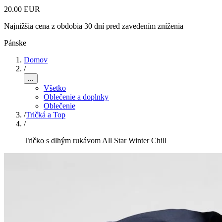
20.00 EUR
Najnižšia cena z obdobia 30 dní pred zavedením zníženia
Pánske
Domov
/
...
Všetko
Oblečenie a doplnky
Oblečenie
/
Tričká a Top
/
Tričko s dlhým rukávom All Star Winter Chill