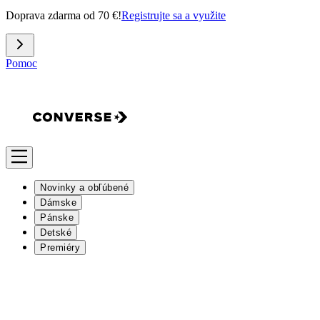
Doprava zdarma od 70 €!
Registrujte sa a využite
Pomoc
Novinky a obľúbené
Dámske
Pánske
Detské
Premiéry