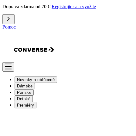
Doprava zdarma od 70 €!
Registrujte sa a využite
Pomoc
Novinky a obľúbené
Dámske
Pánske
Detské
Premiéry