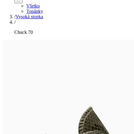
...
Všetko
Topánky
/
Vysoká stopka
/
Chuck 70