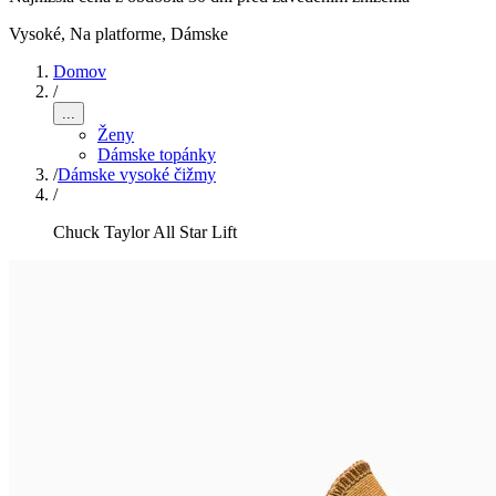
Vysoké, Na platforme
,
Dámske
Domov
/
...
Ženy
Dámske topánky
/
Dámske vysoké čižmy
/
Chuck Taylor All Star Lift