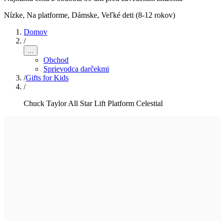
Nízke, Na platforme
,
Dámske, Veľké deti (8-12 rokov)
Domov
/
...
Obchod
Sprievodca darčekmi
/
Gifts for Kids
/
Chuck Taylor All Star Lift Platform Celestial