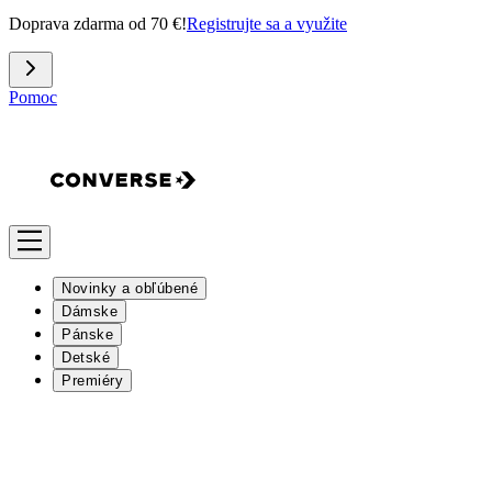
Doprava zdarma od 70 €!
Registrujte sa a využite
Pomoc
Novinky a obľúbené
Dámske
Pánske
Detské
Premiéry