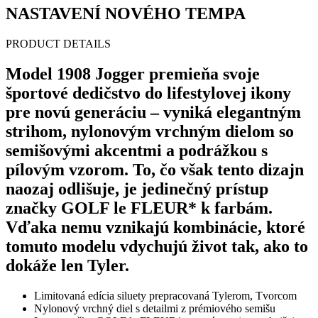
NASTAVENÍ NOVÉHO TEMPA
PRODUCT DETAILS
Model 1908 Jogger premieňa svoje
športové dedičstvo do lifestylovej ikony
pre novú generáciu – vyniká elegantným
strihom, nylonovým vrchným dielom so
semišovými akcentmi a podrážkou s
pílovým vzorom. To, čo však tento dizajn
naozaj odlišuje, je jedinečný prístup
značky GOLF le FLEUR* k farbám.
Vďaka nemu vznikajú kombinácie, ktoré
tomuto modelu vdychujú život tak, ako to
dokáže len Tyler.
Limitovaná edícia siluety prepracovaná Tylerom, Tvorcom
Nylonový vrchný diel s detailmi z prémiového semišu