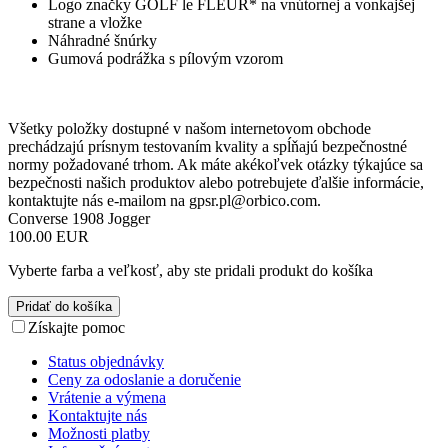
Logo značky GOLF le FLEUR* na vnútornej a vonkajšej
strane a vložke
Náhradné šnúrky
Gumová podrážka s pílovým vzorom
Všetky položky dostupné v našom internetovom obchode
prechádzajú prísnym testovaním kvality a spĺňajú bezpečnostné
normy požadované trhom. Ak máte akékoľvek otázky týkajúce sa
bezpečnosti našich produktov alebo potrebujete ďalšie informácie,
kontaktujte nás e-mailom na
gpsr.pl@orbico.com
.
Converse 1908 Jogger
100.00 EUR
Vyberte farba a veľkosť, aby ste pridali produkt do košíka
Pridať do košíka
Získajte pomoc
Status objednávky
Ceny za odoslanie a doručenie
Vrátenie a výmena
Kontaktujte nás
Možnosti platby