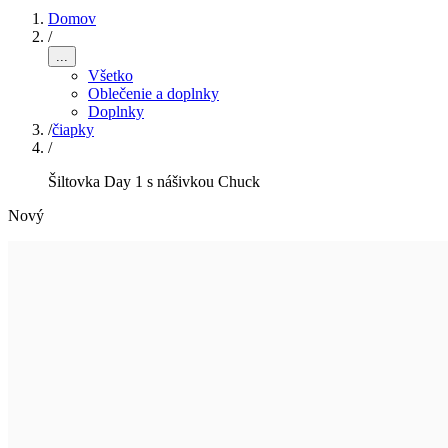
Domov
/
...
Všetko
Oblečenie a doplnky
Doplnky
/
čiapky
/
Šiltovka Day 1 s nášivkou Chuck
Nový