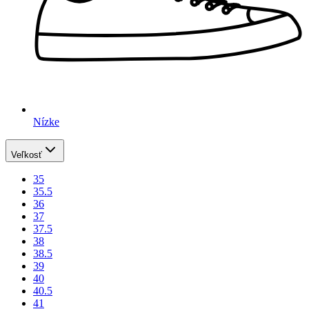
Nízke
Veľkosť
35
35.5
36
37
37.5
38
38.5
39
40
40.5
41