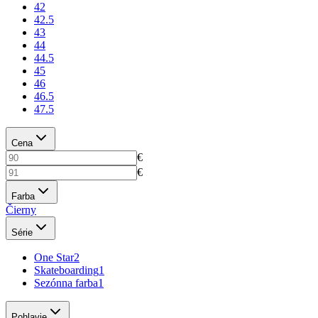
42
42.5
43
44
44.5
45
46
46.5
47.5
Cena
€
€
Farba
Čierny
Série
One Star
2
Skateboarding
1
Sezónna farba
1
Pohlavie