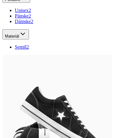
Unisex
2
Pánske
2
Dámske
2
Materiál
Semiš
2