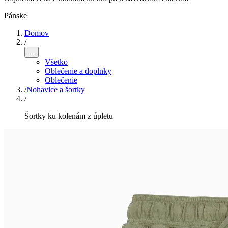
Pánske
Domov
/
...
Všetko
Oblečenie a doplnky
Oblečenie
/
Nohavice a šortky
/
Šortky ku kolenám z úpletu