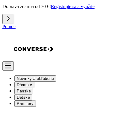
Doprava zdarma od 70 €!
Registrujte sa a využite
Pomoc
Novinky a obľúbené
Dámske
Pánske
Detské
Premiéry