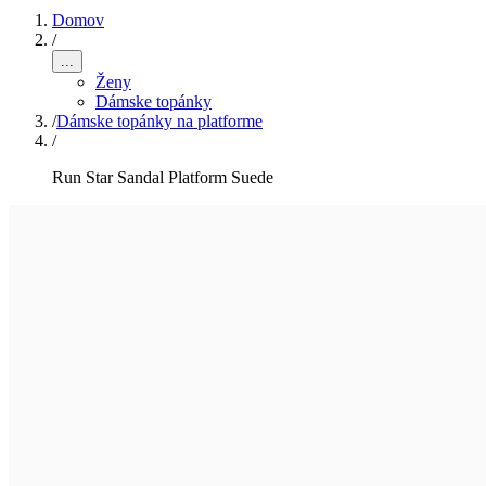
Domov
/
...
Ženy
Dámske topánky
/
Dámske topánky na platforme
/
Run Star Sandal Platform Suede