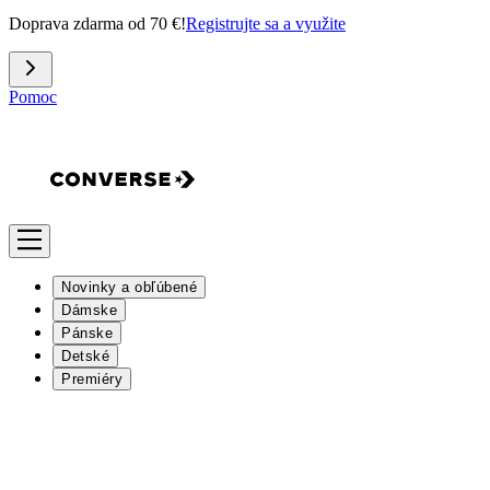
Doprava zdarma od 70 €!
Registrujte sa a využite
Pomoc
Novinky a obľúbené
Dámske
Pánske
Detské
Premiéry