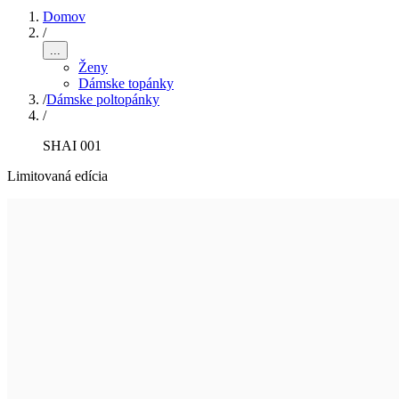
Domov
/
...
Ženy
Dámske topánky
/
Dámske poltopánky
/
SHAI 001
Limitovaná edícia