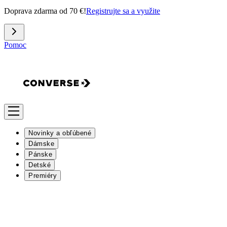
Doprava zdarma od 70 €!
Registrujte sa a využite
Pomoc
Novinky a obľúbené
Dámske
Pánske
Detské
Premiéry