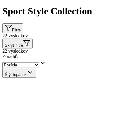
Sport Style Collection
Filtre
22
výsledkov
Skryť filtre
22
výsledkov
Zoradiť:
Štýl topánok