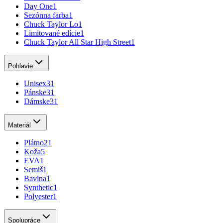
Day One
1
Sezónna farba
1
Chuck Taylor Lo
1
Limitované edície
1
Chuck Taylor All Star High Street
1
Pohlavie
Unisex
31
Pánske
31
Dámske
31
Materiál
Plátno
21
Koža
5
EVA
1
Semiš
1
Bavlna
1
Synthetic
1
Polyester
1
Spolupráce