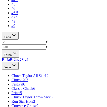
45
46
46.5
47.5
48
49
Cena
€
€
Farba
Biela
Bežový
Sivá
Série
Chuck Taylor All Star
12
Chuck 70
7
Festival
6
Classic Chuck
6
Prints
5
Chuck Taylor Throwback
3
Run Star Hike
2
Converse Cruise
2