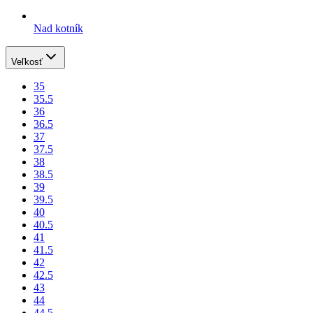
Nad kotník
Veľkosť
35
35.5
36
36.5
37
37.5
38
38.5
39
39.5
40
40.5
41
41.5
42
42.5
43
44
44.5