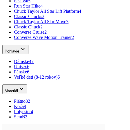
Festival
5
Run Star Hike
4
Chuck Taylor All Star Lift Platform
4
Classic Chucks
3
Chuck Taylor All Star Move
3
Classic Chuck
2
Converse Cruise
2
Converse Wave Motion Trainer
2
Pohlavie
Dámske
47
Unisex
6
Pánske
6
Veľké deti (8-12 rokov)
6
Materiál
Plátno
32
Koža
9
Polyester
4
Semiš
2