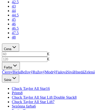
42.5
43
44
44.5
45
46
46.5
47.5
48
Cena
€
€
Farba
Čierny
Biela
Bežový
Ružový
Modrý
Fialová
Sivá
Hnedá
Zelená
Série
Chuck Taylor All Star
16
Prints
8
Chuck Taylor All Star Lift Double Stack
8
Chuck Taylor All Star Lift
7
Sezónna farba
6