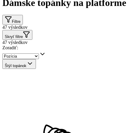
Dámske topánky na platforme
Filtre
47
výsledkov
Skryť filtre
47
výsledkov
Zoradiť:
Štýl topánok