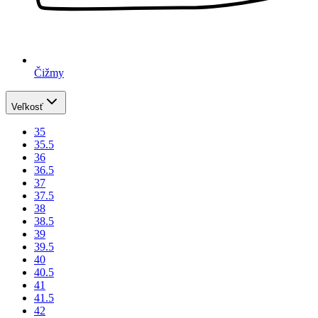
Čižmy
Veľkosť
35
35.5
36
36.5
37
37.5
38
38.5
39
39.5
40
40.5
41
41.5
42