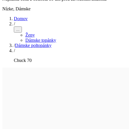
Nízke
,
Dámske
Domov
/
...
Ženy
Dámske topánky
/
Dámske poltopánky
/
Chuck 70