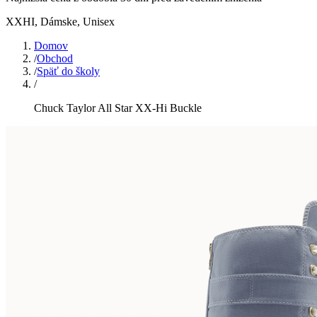
XXHI
,
Dámske, Unisex
Domov
/
Obchod
/
Späť do školy
/
Chuck Taylor All Star XX-Hi Buckle