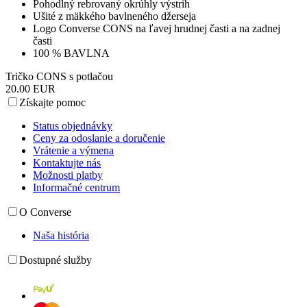
Pohodlný rebrovaný okrúhly výstrih
Ušité z mäkkého bavlneného džerseja
Logo Converse CONS na ľavej hrudnej časti a na zadnej
časti
100 % BAVLNA
Tričko CONS s potlačou
20.00 EUR
Získajte pomoc
Status objednávky
Ceny za odoslanie a doručenie
Vrátenie a výmena
Kontaktujte nás
Možnosti platby
Informačné centrum
O Converse
Naša história
Dostupné služby