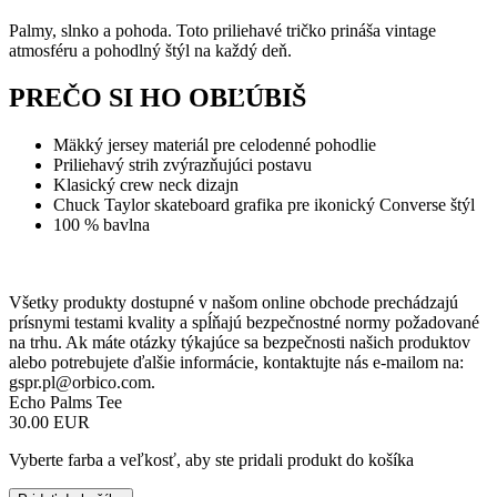
Palmy, slnko a pohoda. Toto priliehavé tričko prináša vintage
atmosféru a pohodlný štýl na každý deň.
PREČO SI HO OBĽÚBIŠ
Mäkký jersey materiál pre celodenné pohodlie
Priliehavý strih zvýrazňujúci postavu
Klasický crew neck dizajn
Chuck Taylor skateboard grafika pre ikonický Converse štýl
100 % bavlna
Všetky produkty dostupné v našom online obchode prechádzajú
prísnymi testami kvality a spĺňajú bezpečnostné normy požadované
na trhu. Ak máte otázky týkajúce sa bezpečnosti našich produktov
alebo potrebujete ďalšie informácie, kontaktujte nás e-mailom na:
gspr.pl@orbico.com
.
Echo Palms Tee
30.00 EUR
Vyberte farba a veľkosť, aby ste pridali produkt do košíka