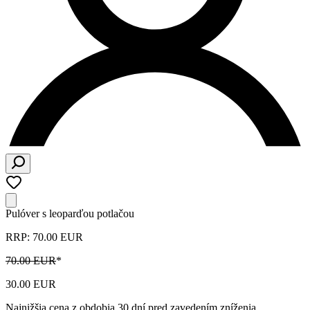
Pulóver s leoparďou potlačou
RRP: 70.00 EUR
70.00 EUR
*
30.00 EUR
Najnižšia cena z obdobia 30 dní pred zavedením zníženia