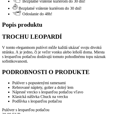
Bezplatné vrátenie kuriérom do 30 dní!
Bezplatné vrátenie kuriérom do 30 dní!
Odoslanie do 48h!
Popis produktu
TROCHU LEOPARDÍ
V tomto elegantnom pulóvri môže každá ukázať svoju divokú
stránku. A je jedno, či je večer vonku alebo leňoší doma. Miesta
s leoparďou potlačou dodávajú tomuto pohodlnému topu náznak
sofistikovanosti.
PODROBNOSTI O PRODUKTE
Pulóver s popustenými ramenami
Rebrované náplety, golier a dolný lem
Náprsné vrecko s leoparďou potlačou vľavo
Klasická nášivka Chuck na vrecku
Podšívka s leoparďou potlačou
Pulóver s leoparďou potlačou