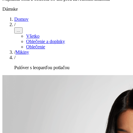
Dámske
Domov
/
...
Všetko
Oblečenie a doplnky
Oblečenie
/
Mikiny
/
Pulóver s leoparďou potlačou