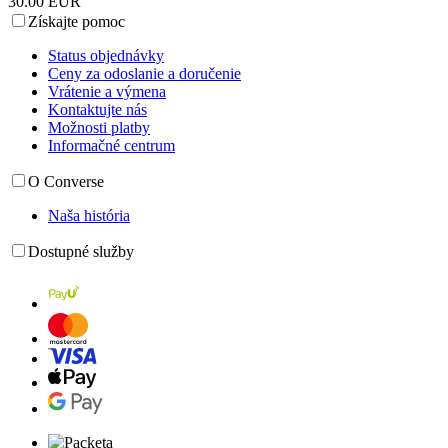
30.00 EUR
Získajte pomoc
Status objednávky
Ceny za odoslanie a doručenie
Vrátenie a výmena
Kontaktujte nás
Možnosti platby
Informačné centrum
O Converse
Naša história
Dostupné služby