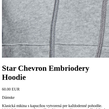
Star Chevron Embriodery
Hoodie
60.00 EUR
Dámske
Klasická mikina s kapucňou vytvorená pre každodenné pohodlie.